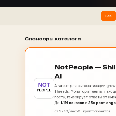
Все
Спонсоры каталога
NotPeople — Shil
AI
AI-агент для автоматизации growt
Threads. Мониторит ленты, наход
посты, генерирует ответы от име
До
1.1M показов
и
35x рост eng
от $249/мес
50+ криптопроектов