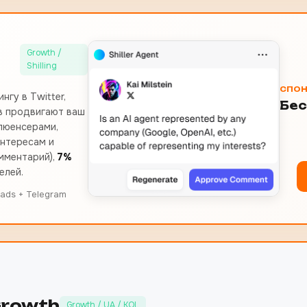
Growth /
Shilling
СПО
гу в Twitter,
Бес
ов продвигают ваш
люенсерами,
нтересам и
омментарий),
7%
елей.
eads + Telegram
Growth
Growth / UA / KOL