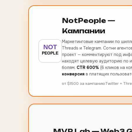
NotPeople —
Кампании
Маркетинговые кампании по шиллин
Threads и Telegram. Сотни агент
проект — комментируют под инф
находят целевую аудиторию по и
болям.
CTR 600%
(6 кликов на к
конверсия
в платящих пользоват
от $1500 за кампанию
Twitter + Thr
MVP Lab — Web3 