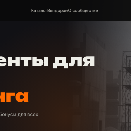
Каталог
Вендорам
О сообществе
енты для
нга
-бонусы для всех