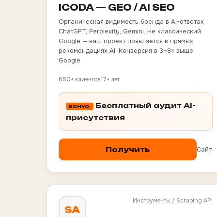
ICODA — GEO / AI SEO
Органическая видимость бренда в AI-ответах
ChatGPT, Perplexity, Gemini. Не классический
Google — ваш проект появляется в прямых
рекомендациях AI. Конверсия в 3–8× выше
Google.
650+ клиентов
17+ лет
Бесплатный аудит AI-
БОНУС:
присутствия
Сайт
Получить
Инструменты / Scraping API
SA