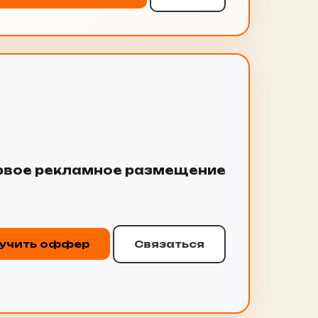
ервое рекламное размещение
учить оффер
Связаться