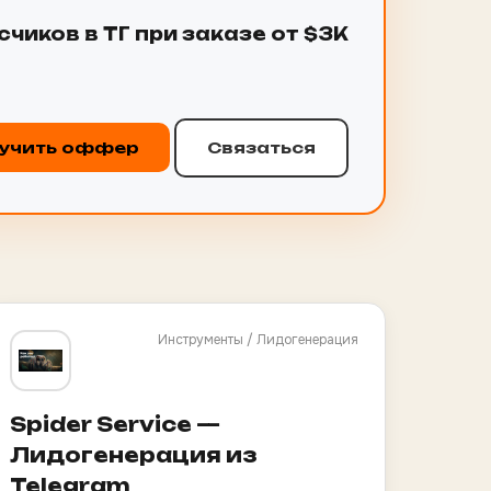
счиков в ТГ при заказе от $3K
учить оффер
Связаться
Инструменты / Лидогенерация
Spider Service —
Лидогенерация из
Telegram