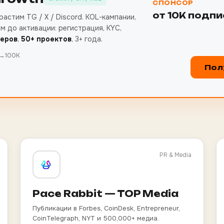
СПОНСОР
от 10К подпи
астим TG / X / Discord. KOL-кампании,
ём до активации: регистрация, KYC,
еров
,
50+ проектов
, 3+ года.
0→100K
Пол
PR & Media
Pace Rabbit — TOP Media
Публикации в Forbes, CoinDesk, Entrepreneur,
CoinTelegraph, NYT и 500,000+ медиа.