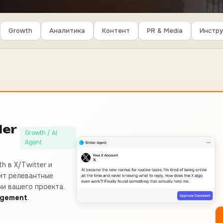
Growth
Аналитика
Контент
PR & Media
Инстр
ler
Growth / AI
Agent
h в X/Twitter и
ит релевантные
ни вашего проекта.
agement
.