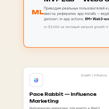
Приводим реальных пользователей и р
ML
квесты, рефералки, app installs — вед
депозит, in-app actions.
8M+ Web3-юз
от $3,000 за тестовый запуск
X growth 
Growth / Influence
Pace Rabbit — Influence
Marketing
Инфлюенсер-маркетинг для крипто и Web3.