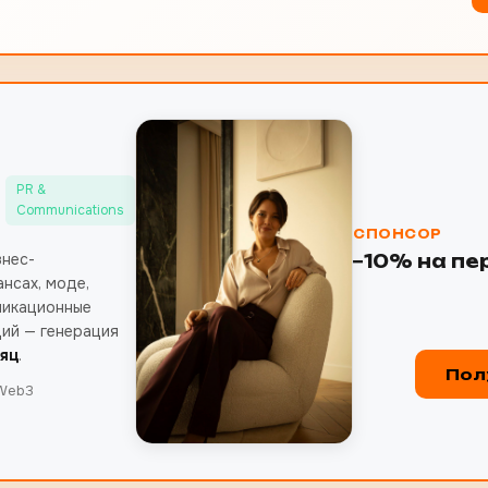
PR &
Communications
СПОНСОР
знес-
−10% на п
нсах, моде,
никационные
дий — генерация
сяц
.
Пол
 Web3