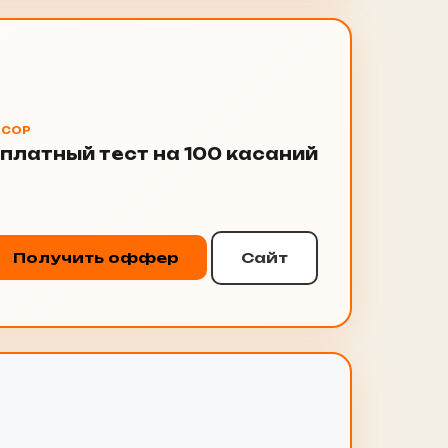
НСОР
платный тест на 100 касаний
Получить оффер
Сайт